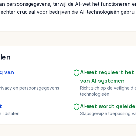
n persoonsgegevens, terwijl de AI-wet het functioneren en
jn echter cruciaal voor bedrijven die AI-technologieën geb
llen
ng van
AI-wet reguleert het
van AI-systemen
privacy en persoonsgegevens
Richt zich op de veiligheid
technologieën
t
AI-wet wordt geleide
 lidstaten
Stapsgewijze toepassing va