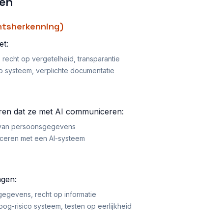
den
chtsherkenning)
et:
recht op vergetelheid, transparantie
ico systeem, verplichte documentatie
eren dat ze met AI communiceren:
g van persoonsgegevens
iceren met een AI-systeem
ngen:
egevens, recht op informatie
 hoog-risico systeem, testen op eerlijkheid