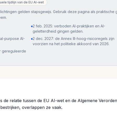
uele tijdlijn van de EU AI-wet
plichtingen gelden stapsgewijs. Gebruik deze pagina als praktische 
eem.
2 feb. 2025: verboden AI-praktijken en AI-
geletterdheid gingen gelden.
ral-purpose AI-
2 dec. 2027: de Annex III-hoog-risicoregels zijn
voorzien na het politieke akkoord van 2026.
or gereguleerde
t is de relatie tussen de EU AI-wet en de Algemene Veror
bestrijken, overlappen ze vaak.