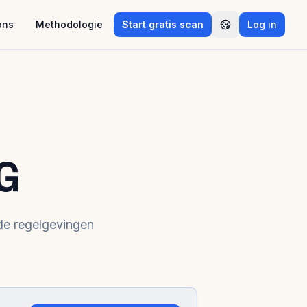
ons
Methodologie
Start gratis scan
Log in
G
de regelgevingen