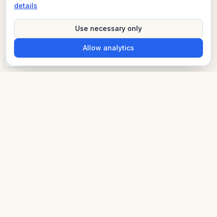
details
Use necessary only
Allow analytics
v3.0
Praktiske danske guider
Hvad er EU’s AI-forordning?
Pligter og overholdelse
AI-forordningen og GDPR
Sanktioner og håndhævelse
Værktøjer og guider